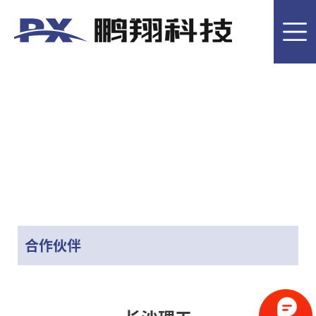
首
页
客
户
产
其它
案
品
技
例
介
术
关
绍
应
于
新
用
鹏
闻
联
合作伙伴
翔
资
系
EN
讯
我