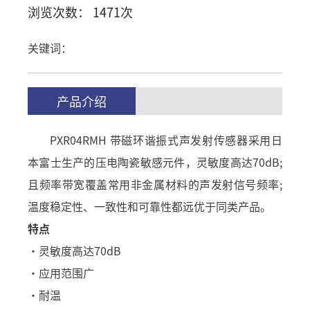
浏览次数： 1471次
关键词：
产品介绍
PXR04RMH 带磁环谐振式声发射传感器采用日
本富士生产的压电陶瓷敏感元件，灵敏度高达70dB;
且频率带宽覆盖常用非金属材料的声发射信号频率;
温度稳定性、一致性和可靠性都远优于同类产品。
特点
·灵敏度高达70dB
·应用范围广
·耐温