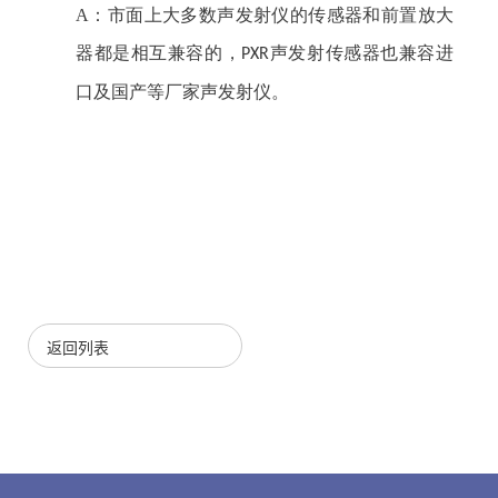
A：市面上大多数声发射仪的传感器和前置放大
器都是相互兼容的，
声发射传感器也兼容进
PXR
口及国产等厂家声发射仪。
返回列表