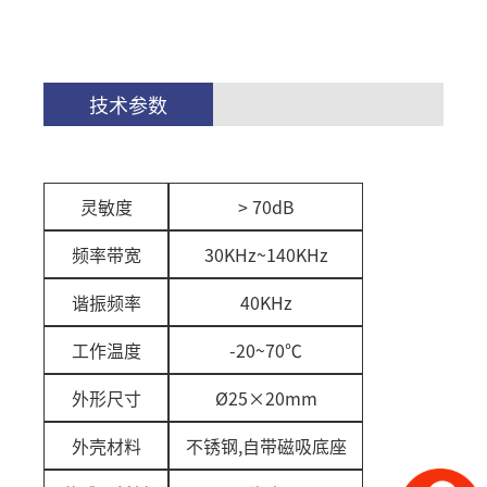
技术参数
灵敏度
> 70dB
频率带宽
30KHz
~
140
KHz
谐振频率
40KHz
工作温度
-20
~
70℃
外形尺寸
Ø25
×
20
mm
外壳材料
不锈钢,自带磁吸底座