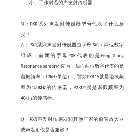
小、工作耐温的声发射传感器；
Q
：
系列声发射传感器型号代表了什么意
PXR
义？
A：
系列声发射传感器由字母
＋两位数字
PXR
PXR
组成，前面的字母
代表的是
PXR
Peng Xiang
的缩写，后面两位数字代表的是
Resonance sensor
谐振频率（
单位），譬如
就是谐振频
10kHz
PXR15
率为
的传感器，
就是谐振频率为
150kHz
PXR0
4
的传感器。
40kHz
Q
：
声发射传感器和其他厂家的前置放大器
PXR
或声发射仪是否兼容？