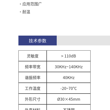
·应用范围广
·耐温
技术参数
灵敏度
> 110dB
频率带宽
30KHz
~
140
KHz
谐振频率
40KHz
工作温度
-20
~
70℃
外形尺寸
Ø30
×
45
mm
外壳材料
不锈钢