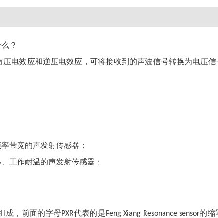
什么？
有压电效应和逆压电效应，可将接收到的声波信号转换为电压信
频率带宽的声发射传感器；
小、工作耐温的声发射传感器；
组成，前面的字母
代表的是
的缩
PXR
Peng Xiang Resonance sensor