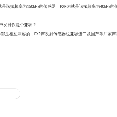
就是谐振频率为
的传感器，
就是谐振频率为
的
150kHz
PXR0
4
40kHz
声发射仪是否兼容？
器都是相互兼容的，
声发射传感器也兼容进口及国产等厂家声
PXR