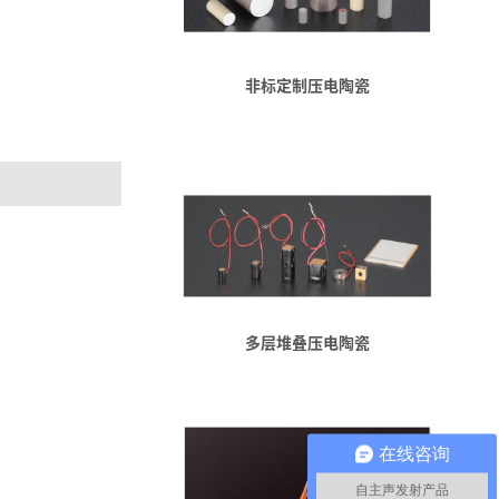
非标定制压电陶瓷
多层堆叠压电陶瓷
在线咨询
自主声发射产品