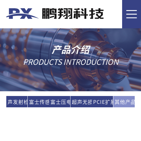
首
页
客
户
产
产品介绍
案
品
技
PRODUCTS INTRODUCTION
例
介
术
关
绍
应
于
新
声发射检测系统
富士传感器
富士压电陶瓷
超声无损检测
PCIE扩展坞
其他产品
用
鹏
闻
联
翔
资
系
EN
讯
我