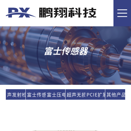
首
页
客
户
产
富士传感器
案
品
技
例
介
术
关
绍
应
于
新
声发射检测系统
富士传感器
富士压电陶瓷
超声无损检测
PCIE扩展坞
其他产品
用
鹏
闻
联
翔
资
系
EN
讯
我